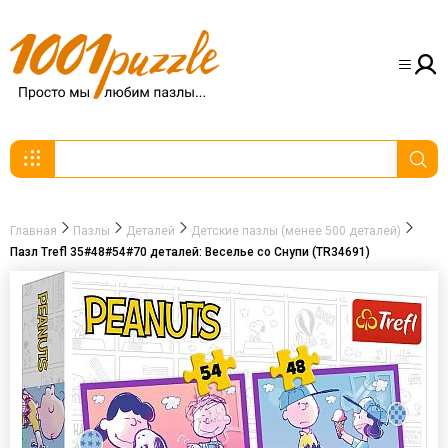
Главная
Пазлы
Деталей
Детские пазлы (менее 500 деталей)
Пазл Trefl 35#48#54#70 деталей: Веселье со Снупи (TR34691)