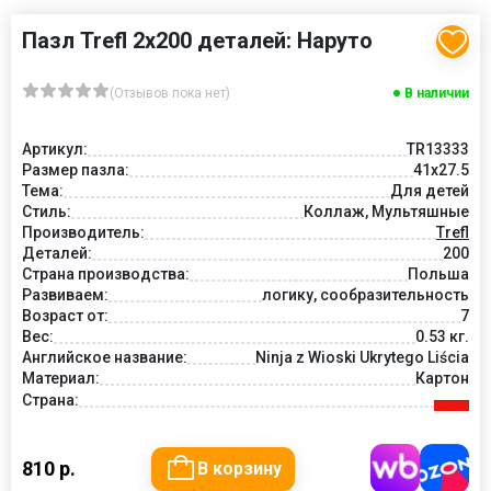
Пазл Trefl 2х200 деталей: Наруто
(Отзывов пока нет)
В наличии
Артикул:
TR13333
Размер пазла:
41x27.5
Тема:
Для детей
Стиль:
Коллаж, Мультяшные
Производитель:
Trefl
Деталей:
200
Страна производства:
Польша
Развиваем:
логику, сообразительность
Возраст от:
7
Вес:
0.53 кг.
Английское название:
Ninja z Wioski Ukrytego Liścia
Материал:
Картон
Страна:
810 р.
В корзину