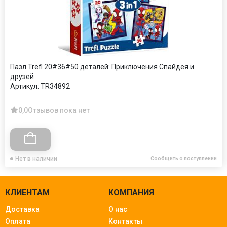
Пазл Trefl 20#36#50 деталей: Приключения Спайдея и
друзей
Артикул:
TR34892
0,0
Отзывов пока нет
Нет в наличии
Сообщить о поступлении
КЛИЕНТАМ
КОМПАНИЯ
Доставка
О нас
Оплата
Контакты