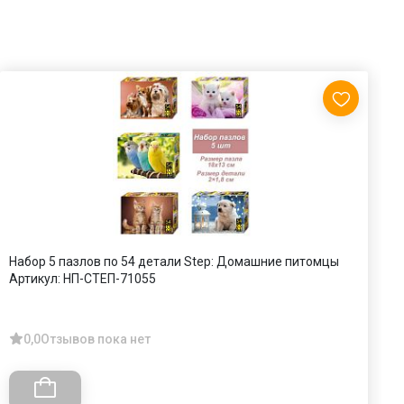
Набор 5 пазлов по 54 детали Step: Домашние питомцы
П
Артикул:
НП-СТЕП-71055
п
А
0,0
Отзывов пока нет