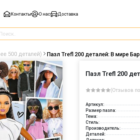
Контакты
О нас
Доставка
ее 500 деталей)
Пазл Trefl 200 деталей: В мире Ба
Пазл Trefl 200 де
(Отзывов по
Артикул:
Размер пазла:
Тема:
Стиль:
Производитель:
Деталей:
Детские: