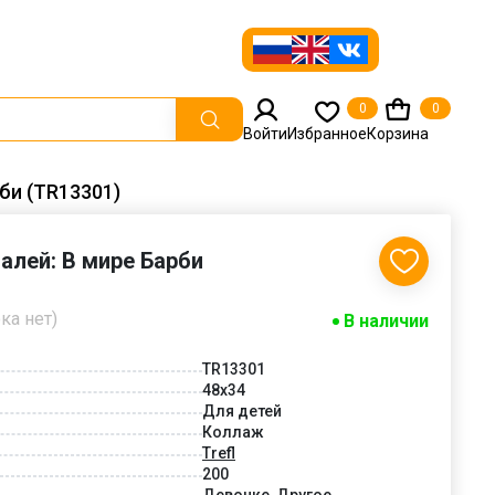
0
0
Войти
Избранное
Корзина
рби (TR13301)
талей: В мире Барби
ка нет)
В наличии
TR13301
48x34
Для детей
Коллаж
Trefl
200
Девочке, Другое