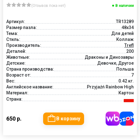
(Отзывов пока нет)
В наличии
Артикул:
TR13289
Размер пазла:
48x34
Тема:
Для детей
Стиль:
Коллаж
Производитель:
Trefl
Деталей:
200
Животные:
Драконы и Динозавры
Детские:
Девочке, Другое
Страна производства:
Польша
Возраст от:
7
Вес:
0.42 кг.
Английское название:
Przyjaźń Rainbow High
Материал:
Картон
Страна:
650 р.
В корзину