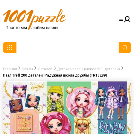
Главная
Пазлы
Деталей
Детские пазлы (менее 500 деталей)
Пазл Trefl 200 деталей: Радужная школа дружбы (TR13289)