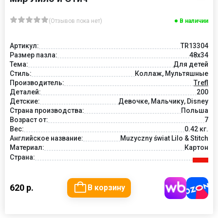
(Отзывов пока нет)
В наличии
Артикул:
TR13304
Размер пазла:
48x34
Тема:
Для детей
Стиль:
Коллаж, Мультяшные
Производитель:
Trefl
Деталей:
200
Детские:
Девочке, Мальчику, Disney
Страна производства:
Польша
Возраст от:
7
Вес:
0.42 кг.
Английское название:
Muzyczny świat Lilo & Stitch
Материал:
Картон
Страна:
620 р.
В корзину