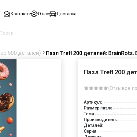
Контакты
О нас
Доставка
ее 500 деталей)
Пазл Trefl 200 деталей: BrainRots
Пазл Trefl 200 де
(Отзывов по
Артикул:
Размер пазла:
Тема:
Производитель:
Деталей:
Серия:
Детские: