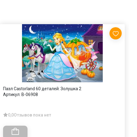
Пазл Castorland 60 деталей: Золушка 2
П
Артикул:
В-06908
А
0,0
Отзывов пока нет