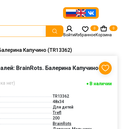
0
0
Войти
Избранное
Корзина
. Балерина Капучино (TR13362)
талей: BrainRots. Балерина Капучино
ка нет)
В наличии
TR13362
48x34
Для детей
Trefl
200
BrainRots
Девочке, Мальчику