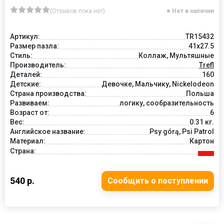
(Отзывов пока нет)
Нет в наличии
Артикул:
TR15432
Размер пазла:
41x27.5
Стиль:
Коллаж, Мультяшные
Производитель:
Trefl
Деталей:
160
Детские:
Девочке, Мальчику, Nickelodeon
Страна производства:
Польша
Развиваем:
логику, сообразительность
Возраст от:
6
Вес:
0.31 кг.
Английское название:
Psy górą, Psi Patrol
Материал:
Картон
Страна:
540 р.
Сообщить о поступлении