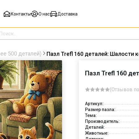
Контакты
О нас
Доставка
ее 500 деталей)
Пазл Trefl 160 деталей: Шалости 
Пазл Trefl 160 де
(Отзывов по
Артикул:
Размер пазла:
Тема:
Производитель:
Деталей:
Животные:
Детские: