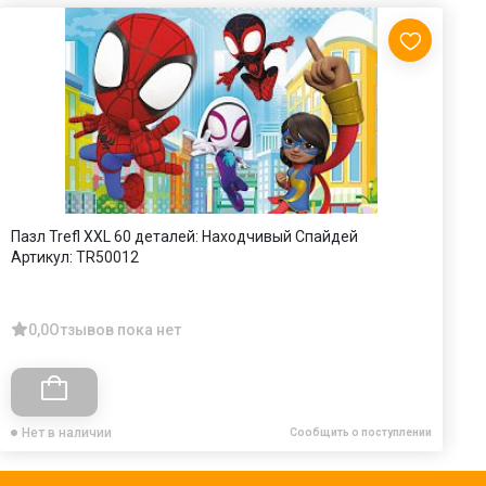
Пазл Trefl XXL 60 деталей: Находчивый Спайдей
П
Артикул:
TR50012
А
0,0
Отзывов пока нет
Нет в наличии
Сообщить о поступлении