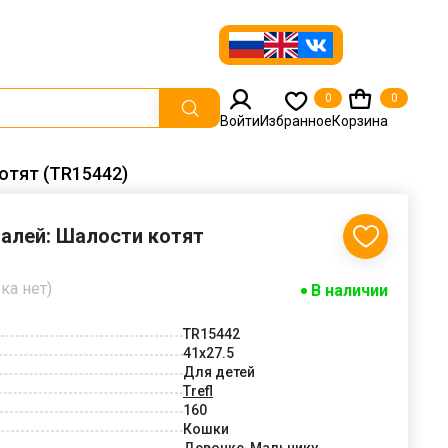
0
0
Войти
Избранное
Корзина
котят (TR15442)
талей: Шалости котят
ка нет)
В наличии
TR15442
41x27.5
Для детей
Trefl
160
Кошки
Девочке, Мальчику