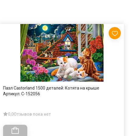
Пазл Castorland 1500 деталей: Котята на крыше
П
Артикул:
C-152056
А
0,0
Отзывов пока нет