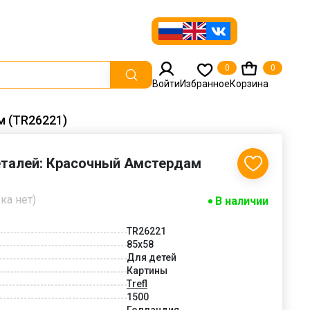
0
0
Войти
Избранное
Корзина
м (TR26221)
деталей: Красочный Амстердам
ка нет)
В наличии
TR26221
85x58
Для детей
Картины
Trefl
1500
Голландия