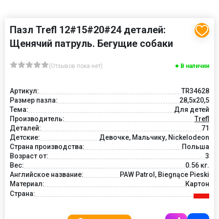
Пазл Trefl 12#15#20#24 деталей:
Щенячий патруль. Бегущие собаки
(Отзывов пока нет)
В наличии
Артикул:
TR34628
Размер пазла:
28,5x20,5
Тема:
Для детей
Производитель:
Trefl
Деталей:
71
Детские:
Девочке, Мальчику, Nickelodeon
Страна производства:
Польша
Возраст от:
3
Вес:
0.56 кг.
Английское название:
PAW Patrol, Biegnące Pieski
Материал:
Картон
Страна: