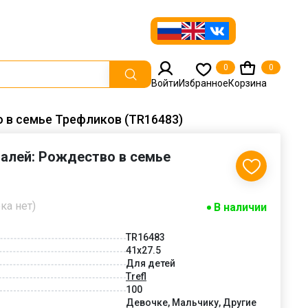
0
0
Войти
Избранное
Корзина
о в семье Трефликов (TR16483)
еталей: Рождество в семье
ка нет)
В наличии
TR16483
41x27.5
Для детей
Trefl
100
Девочке, Мальчику, Другие