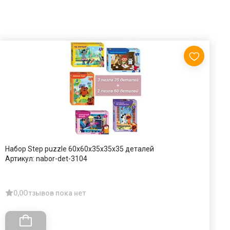
Набор Step puzzle 60x60x35x35x35 деталей
П
Артикул:
nabor-det-3104
х
А
0,0
Отзывов пока нет