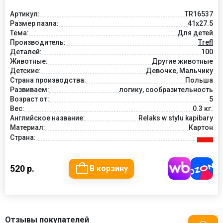
Артикул:
TR16537
Размер пазла:
41x27.5
Тема:
Для детей
Производитель:
Trefl
Деталей:
100
Животные:
Другие животные
Детские:
Девочке, Мальчику
Страна производства:
Польша
Развиваем:
логику, сообразительность
Возраст от:
5
Вес:
0.3 кг.
Английское название:
Relaks w stylu kapibary
Материал:
Картон
Страна:
520 р.
В корзину
Отзывы покупателей