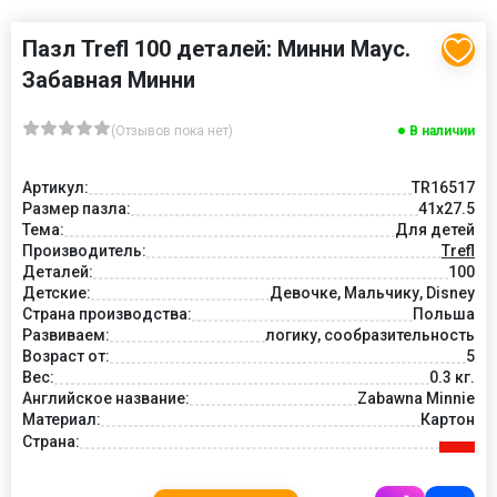
Пазл Trefl 100 деталей: Минни Маус.
Забавная Минни
(Отзывов пока нет)
В наличии
Артикул:
TR16517
Размер пазла:
41x27.5
Тема:
Для детей
Производитель:
Trefl
Деталей:
100
Детские:
Девочке, Мальчику, Disney
Страна производства:
Польша
Развиваем:
логику, сообразительность
Возраст от:
5
Вес:
0.3 кг.
Английское название:
Zabawna Minnie
Материал:
Картон
Страна: