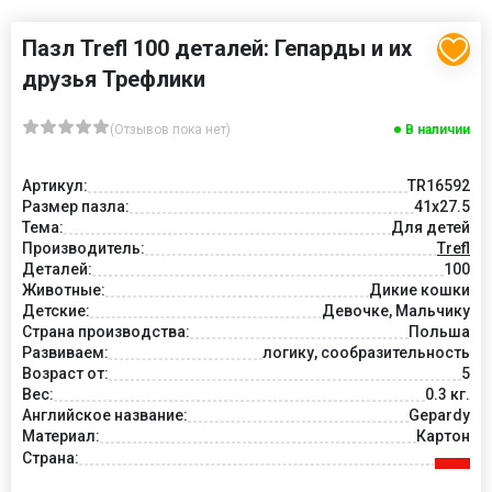
Пазл Trefl 100 деталей: Гепарды и их
друзья Трефлики
(Отзывов пока нет)
В наличии
Артикул:
TR16592
Размер пазла:
41x27.5
Тема:
Для детей
Производитель:
Trefl
Деталей:
100
Животные:
Дикие кошки
Детские:
Девочке, Мальчику
Страна производства:
Польша
Развиваем:
логику, сообразительность
Возраст от:
5
Вес:
0.3 кг.
Английское название:
Gepardy
Материал:
Картон
Страна: