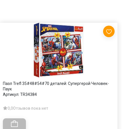
Пазл Trefl 35#48#54#70 деталей: Супергерой Человек-
П
Паук
А
Артикул:
TR34384
0,0
Отзывов пока нет