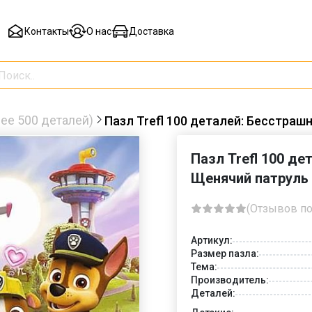
Контакты
О нас
Доставка
ее 500 деталей)
Пазл Trefl 100 деталей: Бесстраш
Пазл Trefl 100 д
Щенячий патруль
(Отзывов по
Артикул:
Размер пазла:
Тема:
Производитель:
Деталей: