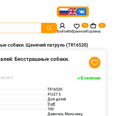
0
0
Войти
Избранное
Корзина
ные собаки. Щенячий патруль (TR16520)
еталей: Бесстрашные собаки.
ка нет)
В наличии
TR16520
41x27.5
Для детей
Trefl
100
Девочке, Мальчику,