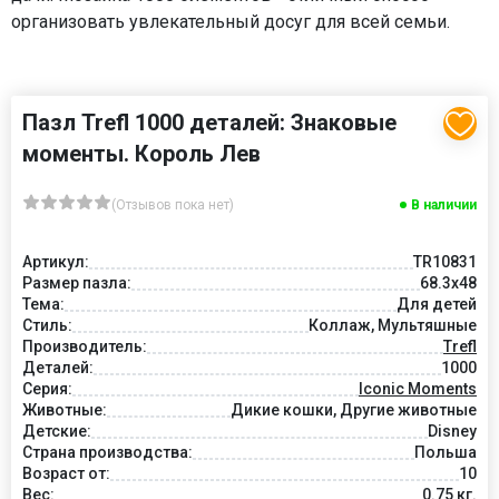
организовать увлекательный досуг для всей семьи.
Пазл Trefl 1000 деталей: Знаковые
моменты. Король Лев
(Отзывов пока нет)
В наличии
Артикул:
TR10831
Размер пазла:
68.3x48
Тема:
Для детей
Стиль:
Коллаж, Мультяшные
Производитель:
Trefl
Деталей:
1000
Серия:
Iconic Moments
Животные:
Дикие кошки, Другие животные
Детские:
Disney
Страна производства:
Польша
Возраст от:
10
Вес:
0.75 кг.