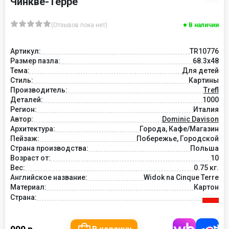
Чинкве-Терре
(Отзывов пока нет)
В наличии
Артикул:
TR10776
Размер пазла:
68.3x48
Тема:
Для детей
Стиль:
Картины
Производитель:
Trefl
Деталей:
1000
Регион:
Италия
Автор:
Dominic Davison
Архитектура:
Города, Кафе/Магазин
Пейзаж:
Побережье, Городской
Страна производства:
Польша
Возраст от:
10
Вес:
0.75 кг.
Английское название:
Widok na Cinque Terre
Материал:
Картон
Страна: