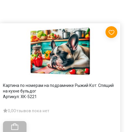
Картина по номерам на подрамнике Рыжий Кот: Спящий
А
на кухне бульдог
х
Артикул:
ХК-5221
А
0,0
Отзывов пока нет