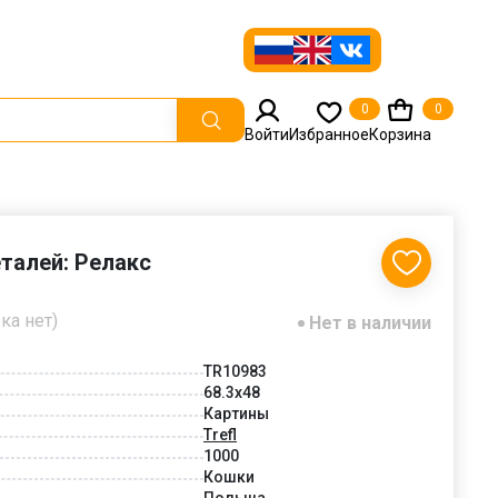
0
0
Войти
Избранное
Корзина
еталей: Релакс
ка нет)
Нет в наличии
TR10983
68.3x48
Картины
Trefl
1000
Кошки
Польша