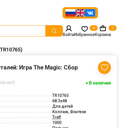
0
0
Войти
Избранное
Корзина
(TR10765)
еталей: Игра The Magic: Сбор
ка нет)
В наличии
TR10765
68.3x48
Для детей
Коллаж, Фэнтези
Trefl
1000
Польша