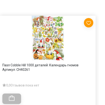
Пазл Cobble Hill 1000 деталей: Календарь гномов
П
Артикул:
CH40261
А
0,0
Отзывов пока нет