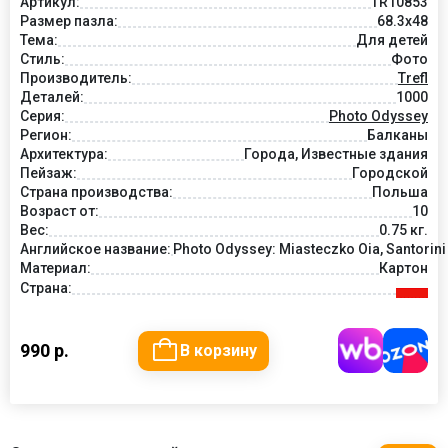
Артикул:
TR10853
Размер пазла:
68.3x48
Тема:
Для детей
Стиль:
Фото
Производитель:
Trefl
Деталей:
1000
Серия:
Photo Odyssey
Регион:
Балканы
Архитектура:
Города, Известные здания
Пейзаж:
Городской
Страна производства:
Польша
Возраст от:
10
Вес:
0.75 кг.
Английское название:
Photo Odyssey: Miasteczko Oia, Santorini
Материал:
Картон
Страна:
990 р.
В корзину