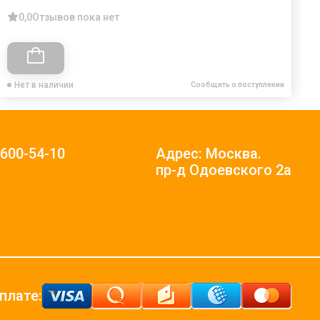
0,0
Отзывов пока нет
Нет в наличии
Сообщить о поступлении
)600-54-10
Адрес: Москва.
пр-д Одоевского 2а
плате: