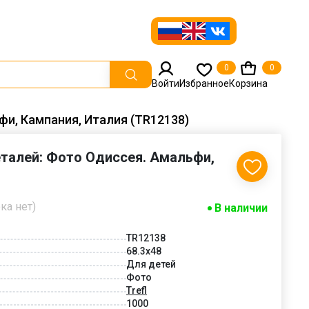
0
0
Войти
Избранное
Корзина
фи, Кампания, Италия (TR12138)
деталей: Фото Одиссея. Амальфи,
ка нет)
В наличии
TR12138
68.3x48
Для детей
Фото
Trefl
1000