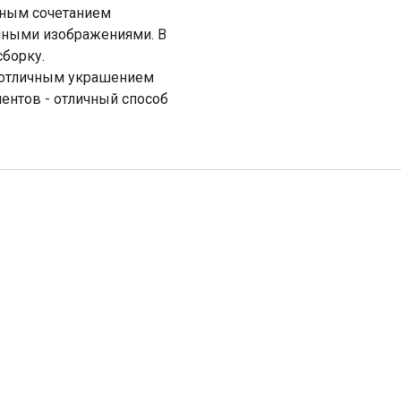
ьным сочетанием
нными изображениями. В
сборку.
ь отличным украшением
ментов - отличный способ