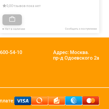
0,0
Отзывов пока нет
Нет в наличии
Сообщить о поступлении
)600-54-10
Адрес: Москва.
пр-д Одоевского 2а
плате: