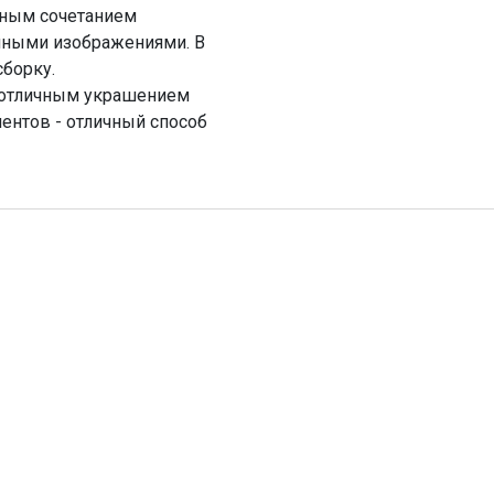
ьным сочетанием
нными изображениями. В
сборку.
ь отличным украшением
ментов - отличный способ