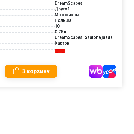
DreamScapes
Другой
Мотоциклы
Польша
10
0.75 кг.
DreamScapes: Szalona jazda
Картон
В корзину