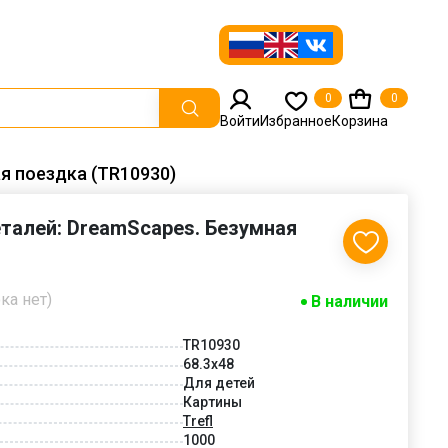
0
0
Войти
Избранное
Корзина
ая поездка (TR10930)
деталей: DreamScapes. Безумная
ка нет)
В наличии
TR10930
68.3x48
Для детей
Картины
Trefl
1000