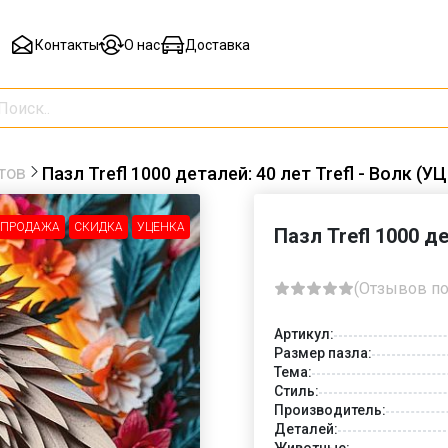
Контакты
О нас
Доставка
тов
Пазл Trefl 1000 деталей: 40 лет Trefl - Волк (У
СПРОДАЖА
СКИДКА
УЦЕНКА
Пазл Trefl 1000 д
(Отзывов по
Артикул:
Размер пазла:
Тема:
Стиль:
Производитель:
Деталей:
Животные: