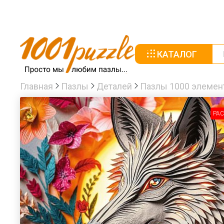
КАТАЛОГ
Главная
Пазлы
Деталей
Пазлы 1000 элемен
РА
-30%