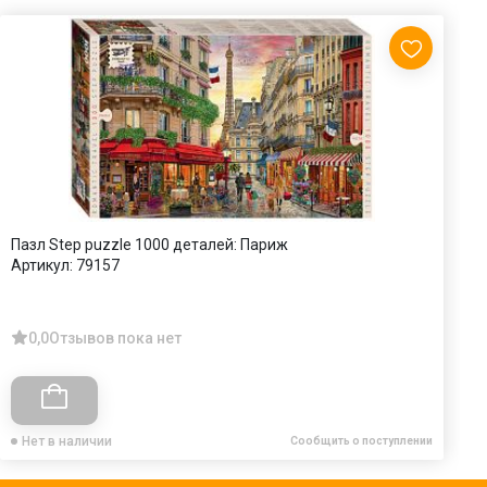
Пазл Step puzzle 1000 деталей: Париж
П
Артикул:
79157
с
А
0,0
Отзывов пока нет
Нет в наличии
Сообщить о поступлении