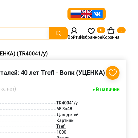
0
0
Войти
Избранное
Корзина
ЦЕНКА) (TR40041/у)
еталей: 40 лет Trefl - Волк (УЦЕНКА)
ка нет)
В наличии
TR40041/у
68.3x48
Для детей
Картины
Trefl
1000
Волки