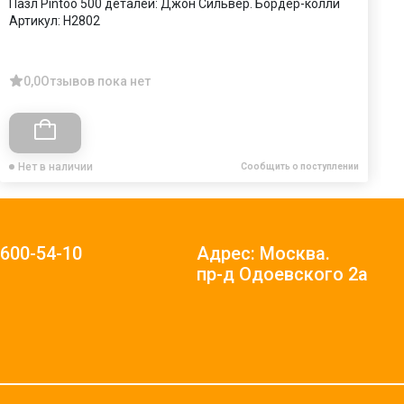
Пазл Pintoo 500 деталей: Джон Сильвер. Бордер-колли
П
Артикул:
H2802
С
А
0,0
Отзывов пока нет
Нет в наличии
Сообщить о поступлении
)600-54-10
Адрес: Москва.
пр-д Одоевского 2а