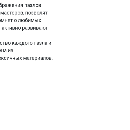
ображения пазлов
мастеров, позволят
помнят о любимых
 активно развивают
ство каждого пазла и
ена из
оксичных материалов.