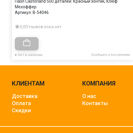
Пазл Castorland 500 деталей: Красный зонтик, Юзеф
Мехоффер
Артикул:
B-54046
0,0
Отзывов пока нет
Нет в наличии
Сообщить о поступлении
КЛИЕНТАМ
КОМПАНИЯ
Доставка
О нас
Оплата
Контакты
Скидки