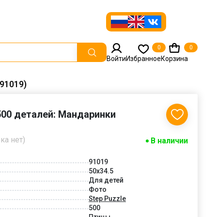
0
0
Войти
Избранное
Корзина
(91019)
 500 деталей: Мандаринки
ка нет)
В наличии
91019
50x34.5
Для детей
Фото
Step Puzzle
500
Птицы