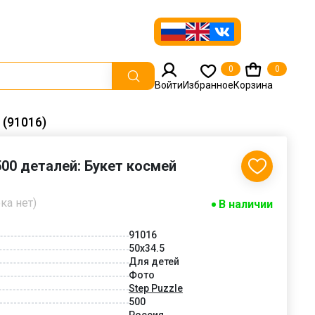
0
0
Войти
Избранное
Корзина
 (91016)
500 деталей: Букет космей
ка нет)
В наличии
91016
50x34.5
Для детей
Фото
Step Puzzle
500
Россия