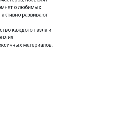
помнят о любимых
 активно развивают
ство каждого пазла и
ена из
оксичных материалов.