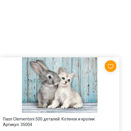
Пазл Clementoni 500 деталей: Котенок и кролик
П
Артикул:
35004
в
А