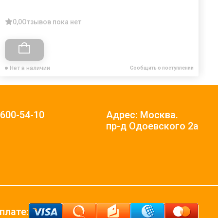
0,0
Отзывов пока нет
Нет в наличии
Сообщить о поступлении
)600-54-10
Адрес: Москва.
пр-д Одоевского 2а
плате: