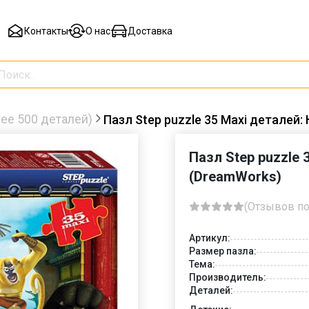
Контакты
О нас
Доставка
ее 500 деталей)
Пазл Step puzzle 35 Maxi деталей:
Пазл Step puzzle 
(DreamWorks)
(Отзывов по
Артикул:
Размер пазла:
Тема:
Производитель:
Деталей: