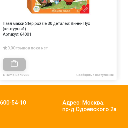
Пазл макси Step puzzle 30 деталей: Винни Пух
П
(контурный)
А
Артикул:
64001
0,0
Отзывов пока нет
Нет в наличии
Сообщить о поступлении
)600-54-10
Адрес: Москва.
пр-д Одоевского 2а