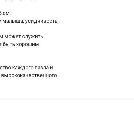
 см.
у малыша, усидчивость,
тем может служить
ет быть хорошим
ство каждого пазла и
з высококачественного