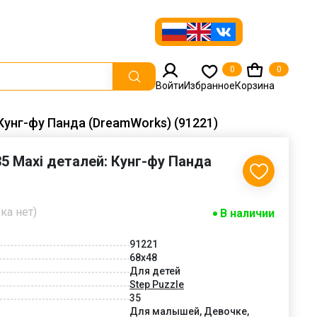
0
0
Войти
Избранное
Корзина
 Кунг-фу Панда (DreamWorks) (91221)
35 Maxi деталей: Кунг-фу Панда
ка нет)
В наличии
91221
68x48
Для детей
Step Puzzle
35
Для малышей, Девочке,