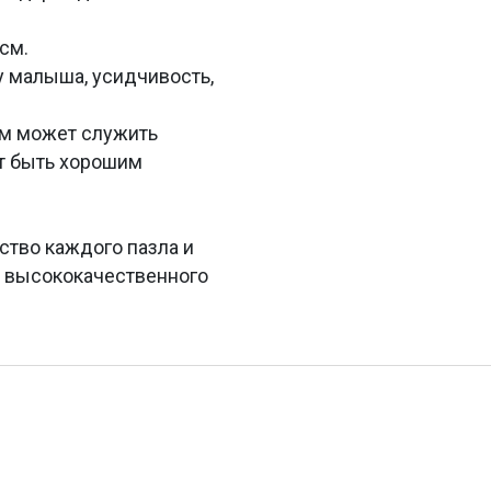
см.
у малыша, усидчивость,
тем может служить
ет быть хорошим
ство каждого пазла и
з высококачественного