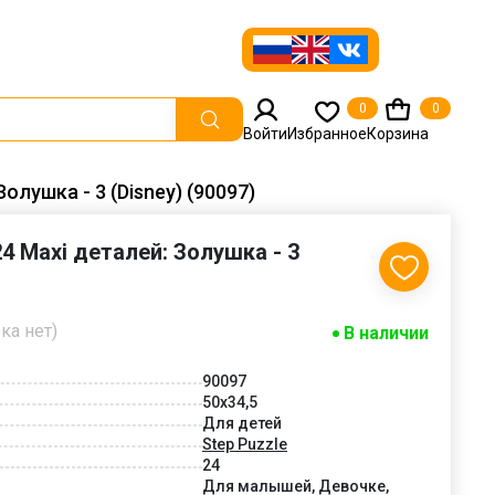
0
0
Войти
Избранное
Корзина
Золушка - 3 (Disney) (90097)
24 Maxi деталей: Золушка - 3
ка нет)
В наличии
90097
50x34,5
Для детей
Step Puzzle
24
Для малышей, Девочке,