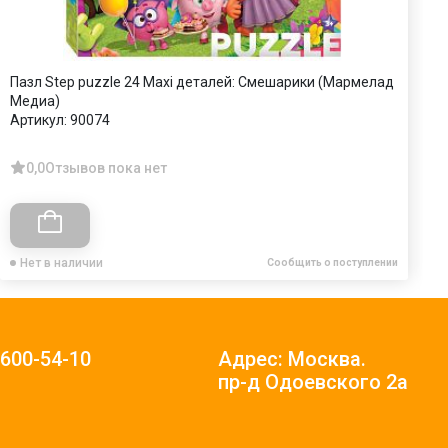
Пазл Step puzzle 24 Maxi деталей: Смешарики (Мармелад
П
Медиа)
А
Артикул:
90074
0,0
Отзывов пока нет
Нет в наличии
Сообщить о поступлении
)600-54-10
Адрес: Москва.
пр-д Одоевского 2а