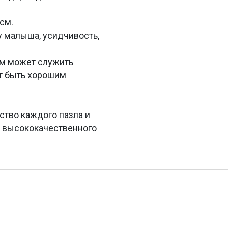
см.
у малыша, усидчивость,
тем может служить
ет быть хорошим
ство каждого пазла и
з высококачественного