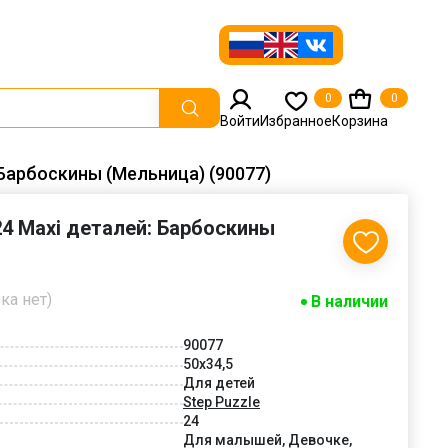
0
0
Войти
Избранное
Корзина
: Барбоскины (Мельница) (90077)
24 Maxi деталей: Барбоскины
ка нет)
В наличии
90077
50x34,5
Для детей
Step Puzzle
24
Для малышей, Девочке,