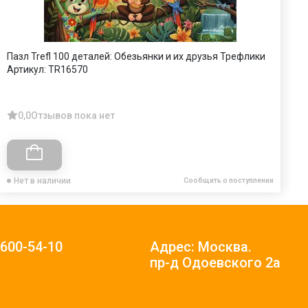
Пазл Trefl 100 деталей: Обезьянки и их друзья Трефлики
П
Артикул:
TR16570
А
0,0
Отзывов пока нет
Нет в наличии
Сообщить о поступлении
)600-54-10
Адрес: Москва.
пр-д Одоевского 2а