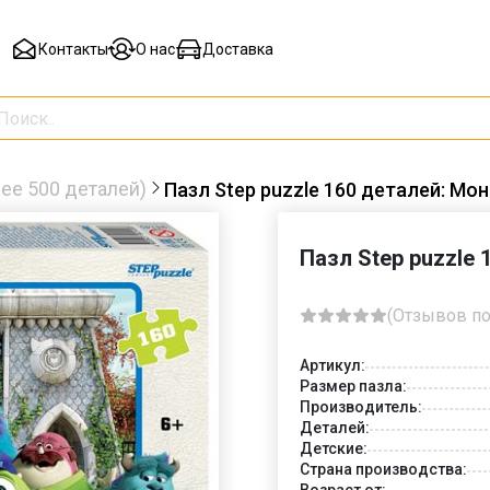
Контакты
О нас
Доставка
ее 500 деталей)
Пазл Step puzzle 160 деталей: Мо
Пазл Step puzzle
(Отзывов по
Артикул:
Размер пазла:
Производитель:
Деталей:
Детские:
Страна производства:
Возраст от: