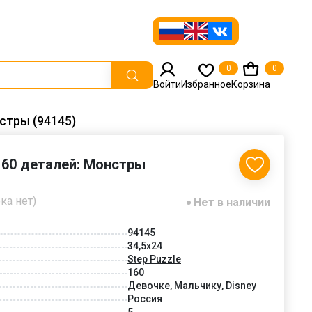
0
0
Войти
Избранное
Корзина
нстры (94145)
 160 деталей: Монстры
ка нет)
Нет в наличии
94145
34,5x24
Step Puzzle
160
Девочке, Мальчику, Disney
Россия
5