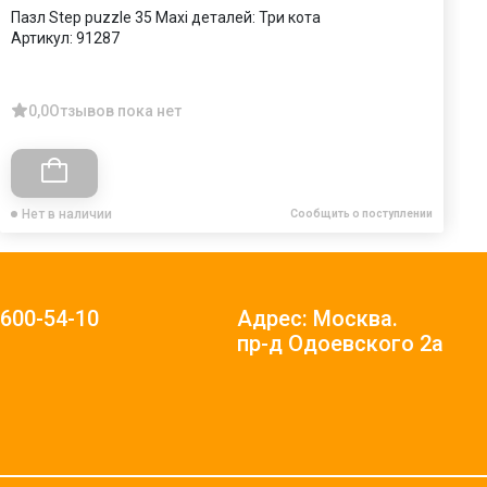
Пазл Step puzzle 35 Maxi деталей: Три кота
П
Артикул:
91287
А
0,0
Отзывов пока нет
Нет в наличии
Сообщить о поступлении
)600-54-10
Адрес: Москва.
пр-д Одоевского 2а