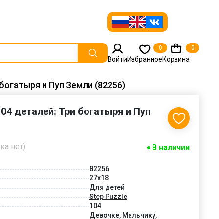
0
0
Войти
Избранное
Корзина
 богатыря и Пуп Земли (82256)
104 деталей: Три богатыря и Пуп
ка нет)
В наличии
82256
27x18
Для детей
Step Puzzle
104
Девочке, Мальчику,