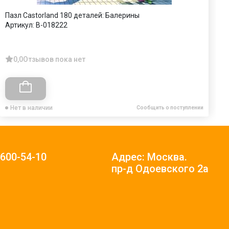
Пазл Castorland 180 деталей: Балерины
П
Артикул:
В-018222
(
А
0,0
Отзывов пока нет
Нет в наличии
Сообщить о поступлении
)600-54-10
Адрес: Москва.
пр-д Одоевского 2а