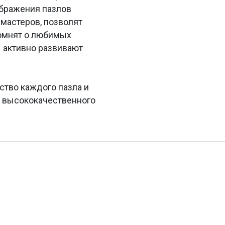
ображения пазлов
мастеров, позволят
помнят о любимых
 активно развивают
ство каждого пазла и
з высококачественного