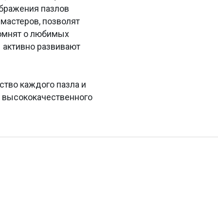
ображения пазлов
мастеров, позволят
помнят о любимых
 активно развивают
ство каждого пазла и
з высококачественного