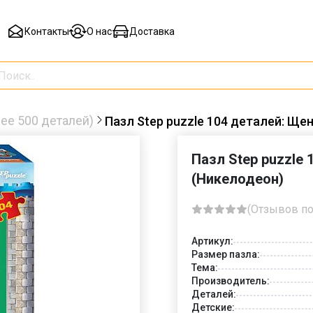
Контакты
О нас
Доставка
ее 500 деталей)
Пазл Step puzzle 104 деталей: Ще
Пазл Step puzzle
(Никелодеон)
(Отзывов по
Артикул:
Размер пазла:
Тема:
Производитель:
Деталей:
Детские: