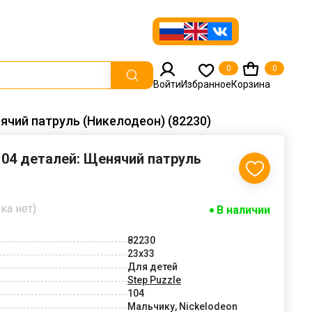
0
0
Войти
Избранное
Корзина
нячий патруль (Никелодеон) (82230)
 104 деталей: Щенячий патруль
ка нет)
В наличии
82230
23x33
Для детей
Step Puzzle
104
Мальчику, Nickelodeon