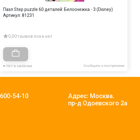
Пазл Step puzzle 60 деталей: Белоснежка - 3 (Disney)
П
Артикул:
81231
А
0,0
Отзывов пока нет
Нет в наличии
Сообщить о поступлении
)600-54-10
Адрес: Москва.
пр-д Одоевского 2а