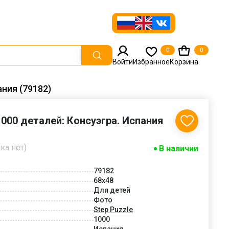
0
0
Войти
Избранное
Корзина
ания (79182)
1000 деталей: Консуэгра. Испания
ка нет)
В наличии
79182
68x48
Для детей
Фото
Step Puzzle
1000
Испания