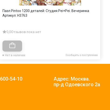
Пазл Pintoo 1200 деталей: Студия Pei+Pei. Вечеринка
П
Артикул:
H3763
А
0,0
Отзывов пока нет
Нет в наличии
Сообщить о поступлении
)600-54-10
Адрес: Москва.
пр-д Одоевского 2а