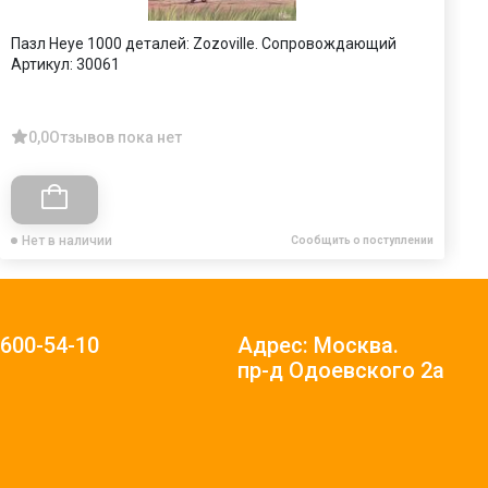
Пазл Heye 1000 деталей: Zozoville. Сопровождающий
П
Артикул:
30061
А
0,0
Отзывов пока нет
Нет в наличии
Сообщить о поступлении
)600-54-10
Адрес: Москва.
пр-д Одоевского 2а