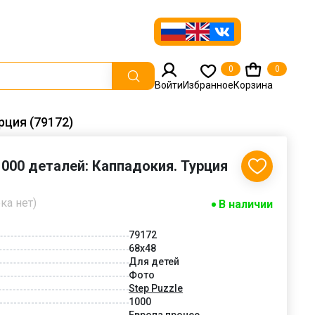
0
0
Войти
Избранное
Корзина
рция (79172)
1000 деталей: Каппадокия. Турция
ка нет)
В наличии
79172
68x48
Для детей
Фото
Step Puzzle
1000
Европа прочее