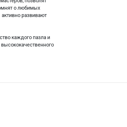
мастеров, позволят
помнят о любимых
 активно развивают
ство каждого пазла и
з высококачественного