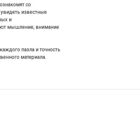
познакомят со
 увидеть известные
ных и
ают мышление, внимание
каждого пазла и точность
венного материала.