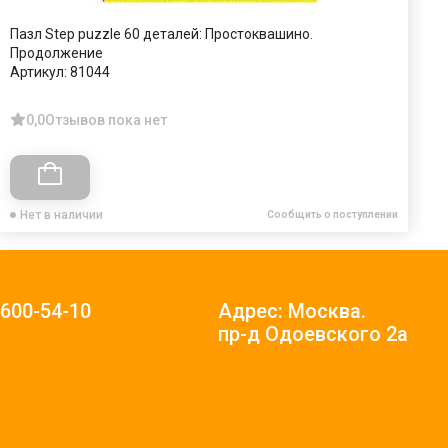
Пазл Step puzzle 60 деталей: Простоквашино.
П
Продолжение
(
Артикул:
81044
А
0,0
Отзывов пока нет
Нет в наличии
Сообщить о поступлении
)600-54-10
Адрес: Москва.
пр-д Одоевского 2а