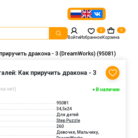
0
0
Войти
Избранное
Корзина
 приручить дракона - 3 (DreamWorks) (95081)
алей: Как приручить дракона - 3
ка нет)
В наличии
95081
34,5x24
Для детей
Step Puzzle
260
Девочке, Мальчику,
DreamWorks