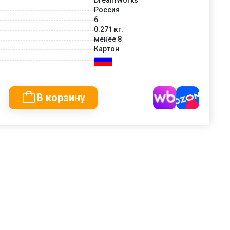
Россия
6
0.271 кг.
менее 8
Картон
В корзину