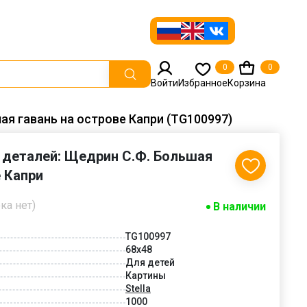
0
0
Войти
Избранное
Корзина
ая гавань на острове Капри (TG100997)
 деталей: Щедрин С.Ф. Большая
е Капри
ка нет)
В наличии
TG100997
68x48
Для детей
Картины
Stella
1000