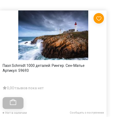
Пазл Schmidt 1000 деталей: Рингер. Сен-Матье
П
Артикул:
59693
А
0,0
Отзывов пока нет
Нет в наличии
Сообщить о поступлении