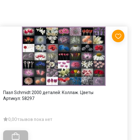
Пазл Schmidt 2000 деталей: Коллаж. Цветы
П
Артикул:
58297
А
0,0
Отзывов пока нет