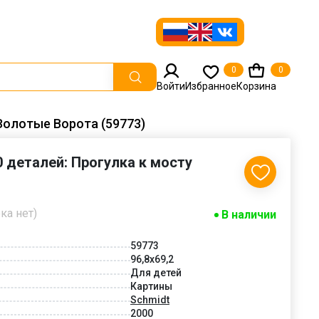
0
0
Войти
Избранное
Корзина
 Золотые Ворота (59773)
0 деталей: Прогулка к мосту
ка нет)
В наличии
59773
96,8x69,2
Для детей
Картины
Schmidt
2000