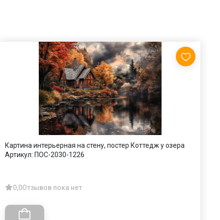
Картина интерьерная на стену, постер Коттедж у озера
П
Артикул:
ПОС-2030-1226
А
0,0
Отзывов пока нет