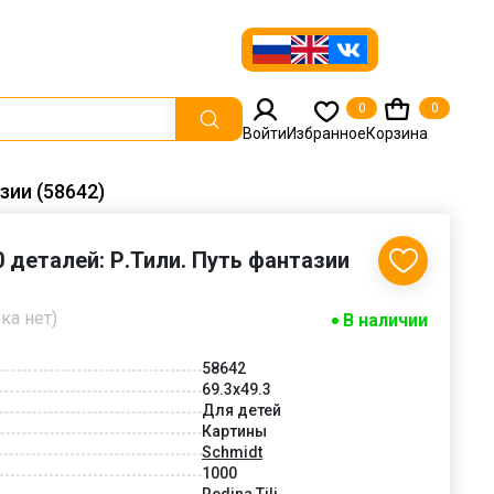
0
0
Войти
Избранное
Корзина
зии (58642)
 деталей: Р.Тили. Путь фантазии
ка нет)
В наличии
58642
69.3x49.3
Для детей
Картины
Schmidt
1000
Redina Tili