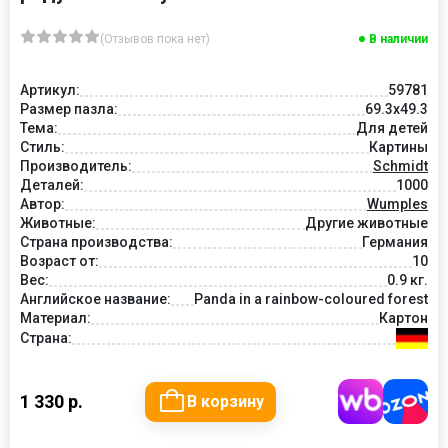
(Отзывов пока нет)
В наличии
Артикул:
59781
Размер пазла:
69.3x49.3
Тема:
Для детей
Стиль:
Картины
Производитель:
Schmidt
Деталей:
1000
Автор:
Wumples
Животные:
Другие животные
Страна производства:
Германия
Возраст от:
10
Вес:
0.9 кг.
Английское название:
Panda in a rainbow-coloured forest
Материал:
Картон
Страна:
1 330 р.
В корзину