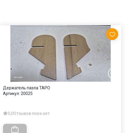
Держатель пазла ТАРО
К
Артикул:
20025
А
0,0
Отзывов пока нет