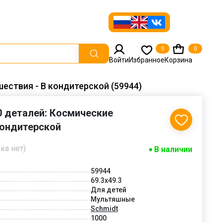
0
0
Войти
Избранное
Корзина
ествия - В кондитерской (59944)
0 деталей: Космические
кондитерской
ка нет)
В наличии
59944
69.3x49.3
Для детей
Мультяшные
Schmidt
1000