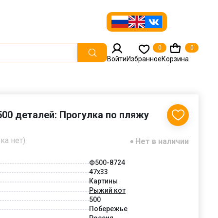
0
0
Войти
Избранное
Корзина
00 деталей: Прогулка по пляжу
ка нет)
Нет в наличии
Ф500-8724
47х33
Картины
Рыжий кот
500
Побережье
Россия