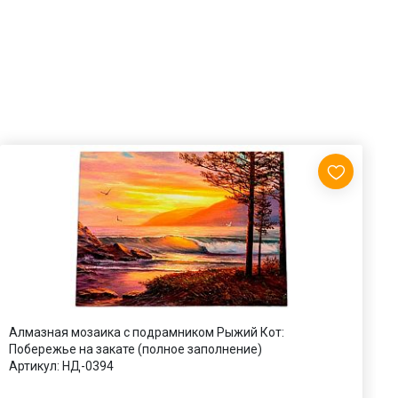
Алмазная мозаика с подрамником Рыжий Кот:
А
Побережье на закате (полное заполнение)
Н
Артикул:
НД-0394
А