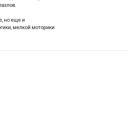
пазлов.
е, но еще и
огики, мелкой моторики