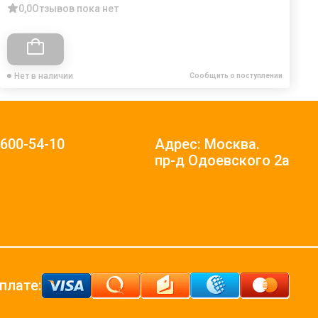
0,0
Отзывов пока нет
Нет в наличии
Сообщить о поступлении
)600-54-10
Адрес: Москва.
пр-д Одоевского 2а
плате: