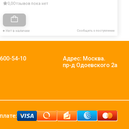
0,0
Отзывов пока нет
Нет в наличии
Сообщить о поступлении
)600-54-10
Адрес: Москва.
пр-д Одоевского 2а
плате: