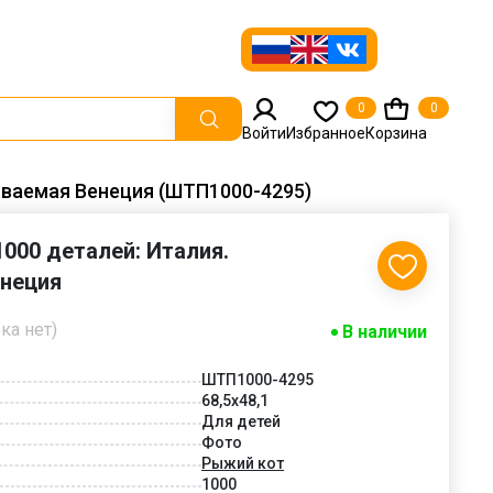
0
0
Войти
Избранное
Корзина
ываемая Венеция (ШТП1000-4295)
000 деталей: Италия.
неция
ка нет)
В наличии
ШТП1000-4295
68,5x48,1
Для детей
Фото
Рыжий кот
1000