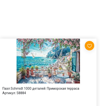
Пазл Schmidt 1000 деталей: Приморская терраса
П
Артикул:
58884
с
А