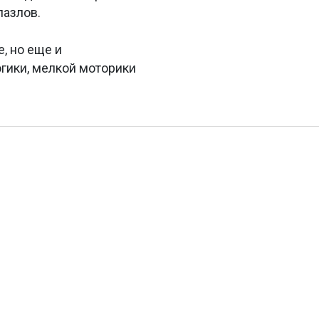
пазлов.
е, но еще и
огики, мелкой моторики