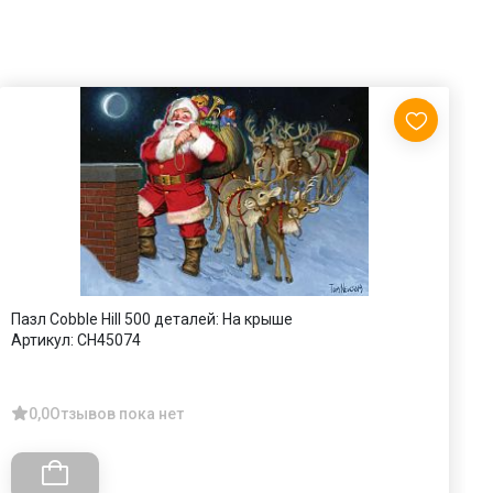
Пазл Cobble Hill 500 деталей: На крыше
П
Артикул:
CH45074
А
0,0
Отзывов пока нет