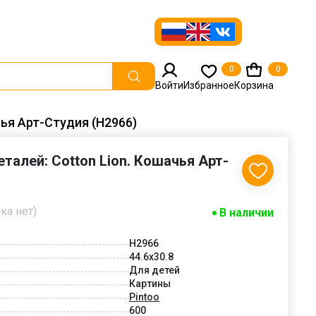
0
0
Войти
Избранное
Корзина
чья Арт-Студия (Н2966)
еталей: Cotton Lion. Кошачья Арт-
ка нет)
В наличии
Н2966
44.6x30.8
Для детей
Картины
Pintoo
600