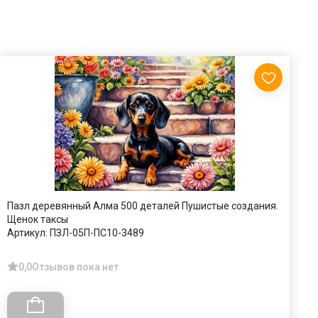
Пазл деревянный Алма 500 деталей Пушистые создания.
П
Щенок таксы
А
Артикул:
ПЗЛ-05П-ПС10-3489
0,0
Отзывов пока нет