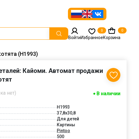
0
0
Войти
Избранное
Корзина
котята (Н1993)
деталей: Кайоми. Автомат продажи
отят
ка нет)
В наличии
Н1993
37,8x30,8
Для детей
Картины
Pintoo
500