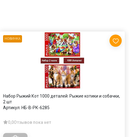
НОВИНКА
Набор Рыжий Кот 1000 деталей: Рыжие котики и собачки,
П
2 шт
М
Артикул:
НБ-В-РК-6285
А
0,0
Отзывов пока нет