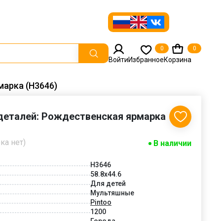
0
0
Войти
Избранное
Корзина
марка (H3646)
 деталей: Рождественская ярмарка
ка нет)
В наличии
H3646
58.8x44.6
Для детей
Мультяшные
Pintoo
1200
Города