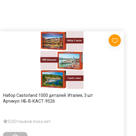
Набор Castorland 1000 деталей: Италия, 3 шт
П
Артикул:
НБ-В-КАСТ-9526
А
0,0
Отзывов пока нет