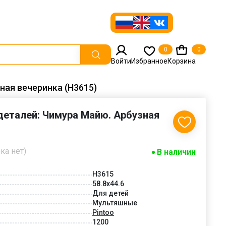
0
0
Войти
Избранное
Корзина
ная вечеринка (H3615)
 деталей: Чимура Майю. Арбузная
ка нет)
В наличии
H3615
58.8x44.6
Для детей
Мультяшные
Pintoo
1200