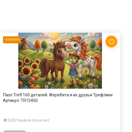
НОВИНКА
Пазл Trefl 160 деталей: Жеребята и их друзья Трефлики
П
Артикул:
TR15450
А
0,0
Отзывов пока нет