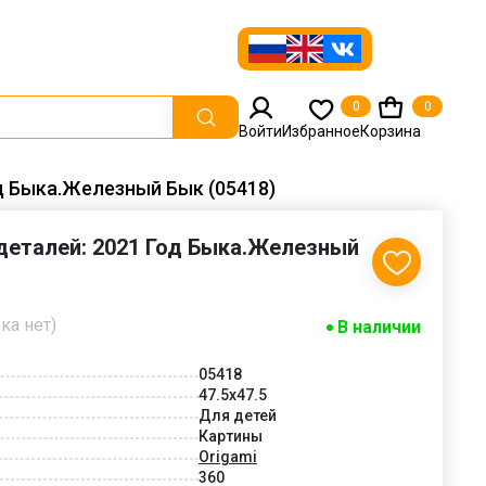
0
0
Войти
Избранное
Корзина
од Быка.Железный Бык (05418)
 деталей: 2021 Год Быка.Железный
ка нет)
В наличии
05418
47.5x47.5
Для детей
Картины
Origami
360