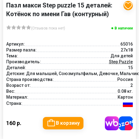
Пазл макси Step puzzle 15 деталей:
Котёнок по имени Гав (контурный)
(Отзывов пока нет)
В наличии
Артикул:
65016
Размер пазла:
27x18
Тема:
Для детей
Производитель:
Step Puzzle
Деталей:
15
Детские:
Для малышей, Союзмультфильм, Девочке, Мальчику
Страна производства:
Россия
Возраст от:
2
Вес:
0.08 кг.
Материал:
Картон
Страна:
160 р.
В корзину