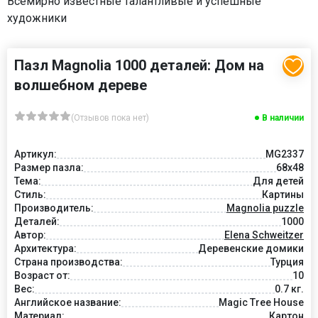
Всемирно известные талантливые и успешные
художники
Пазл Magnolia 1000 деталей: Дом на
волшебном дереве
(Отзывов пока нет)
В наличии
Артикул:
MG2337
Размер пазла:
68x48
Тема:
Для детей
Стиль:
Картины
Производитель:
Magnolia puzzle
Деталей:
1000
Автор:
Elena Schweitzer
Архитектура:
Деревенские домики
Страна производства:
Турция
Возраст от:
10
Вес:
0.7 кг.
Английское название:
Magic Tree House
Материал:
Картон