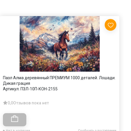
Пазл Алма деревянный ПРЕМИУМ 1000 деталей. Лошади.
П
Дикая грация
А
Артикул:
ПЗЛ-10П-КОН-2155
0,0
Отзывов пока нет
Нет в наличии
Сообщить о поступлении