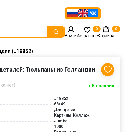
0
0
Войти
Избранное
Корзина
дии (J18852)
деталей: Тюльпаны из Голландии
ка нет)
В наличии
J18852
68x49
Для детей
Картины, Коллаж
Jumbo
1000
Голландия